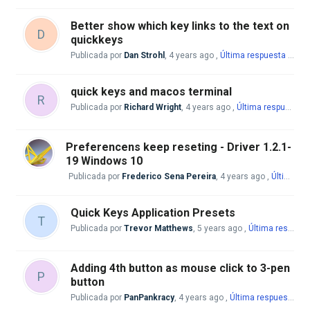
Better show which key links to the text on
D
quickkeys
Publicada por
Dan Strohl
,
4 years ago
,
Última respuesta
por Mike McBride
quick keys and macos terminal
R
Publicada por
Richard Wright
,
4 years ago
,
Última respuesta
p
Preferencens keep reseting - Driver 1.2.1-
19 Windows 10
Publicada por
Frederico Sena Pereira
,
4 years ago
,
Última respuesta
Quick Keys Application Presets
T
Publicada por
Trevor Matthews
,
5 years ago
,
Última respuesta
Adding 4th button as mouse click to 3-pen
P
button
Publicada por
PanPankracy
,
4 years ago
,
Última respuesta
por