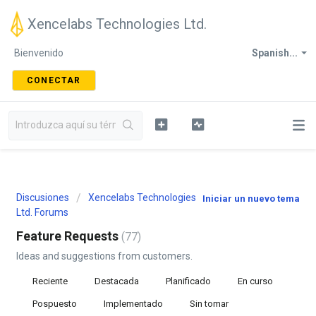
Xencelabs Technologies Ltd.
Bienvenido
Spanish...
CONECTAR
Discusiones
Xencelabs Technologies
Iniciar un nuevo tema
Ltd. Forums
Feature Requests
77
Ideas and suggestions from customers.
Reciente
Destacada
Planificado
En curso
Pospuesto
Implementado
Sin tomar