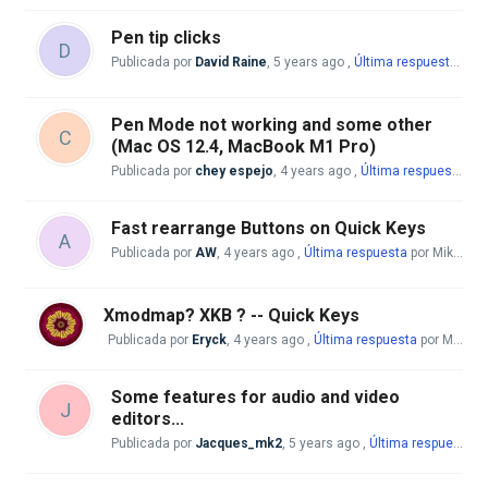
Pen tip clicks
D
Publicada por
David Raine
,
5 years ago
,
Última respuesta
por 
Pen Mode not working and some other
C
(Mac OS 12.4, MacBook M1 Pro)
Publicada por
chey espejo
,
4 years ago
,
Última respuesta
por
Fast rearrange Buttons on Quick Keys
A
Publicada por
AW
,
4 years ago
,
Última respuesta
por Mike McBride
Xmodmap? XKB ? -- Quick Keys
Publicada por
Eryck
,
4 years ago
,
Última respuesta
por Mike McBride
Some features for audio and video
J
editors...
Publicada por
Jacques_mk2
,
5 years ago
,
Última respuesta
po