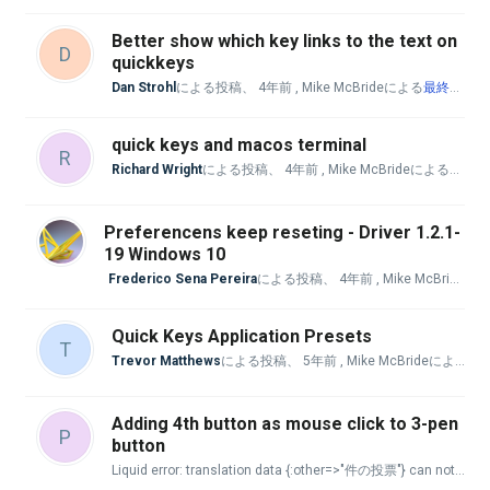
Better show which key links to the text on
D
quickkeys
Dan Strohl
による投稿、
4年前
, Mike McBrideによる
最終返信
quick keys and macos terminal
R
Richard Wright
による投稿、
4年前
, Mike McBrideによる
最終返
Preferencens keep reseting - Driver 1.2.1-
19 Windows 10
Frederico Sena Pereira
による投稿、
4年前
, Mike McBrideによる
Quick Keys Application Presets
T
Trevor Matthews
による投稿、
5年前
, Mike McBrideによる
最
Adding 4th button as mouse click to 3-pen
P
button
Liquid error: translation data {:other=>"件の投票"} can not be used with :count => 1. key 'one' is missing.