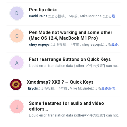
Pen tip clicks
D
David Raine
による投稿、
5年前
, Mike McBrideによる
最終返信
Pen Mode not working and some other
C
(Mac OS 12.4, MacBook M1 Pro)
chey espejo
による投稿、
4年前
, chey espejoによる
最終返信
Fast rearrange Buttons on Quick Keys
A
Liquid error: translation data {:other=>"件の投票"} can not be used with :count => 1. key 'one' is missing.
Xmodmap? XKB ? -- Quick Keys
Eryck
による投稿、
4年前
, Mike McBrideによる
最終返信
、
4年
Some features for audio and video
J
editors...
Liquid error: translation data {:other=>"件の投票"} can not be used with :count => 1. key 'one' is missing.