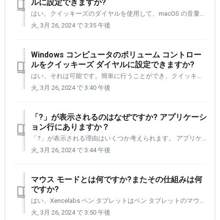
ルに設定できますか?
はい、クイッキーズのダイヤルを使用して、macOS の音量を上または下に調整できます。 まず、ダイヤル上の 4 つの選択肢の 1 つにボリューム コントロールを追加する必要があります。 以下の手順に従ってセットアップを進めてください。 まず設定パネルを開いてクイック キーを選択する必要があります。 ...
火, 3月 26, 2024 で 3:35 午後
Windows コンピュータのボリューム コントロー
ルをクイッキーズ ダイヤルに設定できますか?
はい、それは可能です。簡単に行うことができ、クイッキーズ ダイヤルのカスタマイズへの優れた入門書となります。 まず、設定パネルを開いて、クイッキーズのダイヤル コントロールにアクセスする必要があります。 右の画像は、ペン タブレットとクイッキーズの両方を持っている場合のデバイス ウィンドウがど...
火, 3月 26, 2024 で 3:40 午後
「?」が表示されるのはなぜですか? アプリケーシ
ョン行にありますか？
「?」が表示される理由はいくつか考えられます。 アプリケーション行に表示されます。 アプリケーションがアンインストールされたことが原因である可能性があります。 または、アプリケーションを更新して新しいバージョンとフォルダーを作成し、古いバージョンを削除しました。 どちらも「?」を生成します。 ...
火, 3月 26, 2024 で 3:44 午後
マウス モードとは何ですか?またその仕組みは何
ですか?
はい、Xencelabs ペン タブレットはペン タブレットのマウス モードをサポートしています。 マウス モードに関する FAQ をいくつか紹介します。 あなたのペンタブレットはマウスモードをサポートしていますか? タブレットはマウス モードをサポートしていますか? : Xencelabs ...
火, 3月 26, 2024 で 3:50 午後