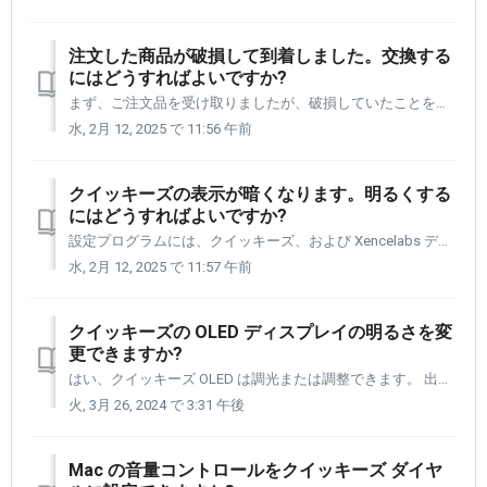
注文した商品が破損して到着しました。交換する
にはどうすればよいですか?
まず、ご注文品を受け取りましたが、破損していたことをお詫び申し上げます。 電子メール アドレス Support@xencelabs.com を使用してカスタマーサポートまでご連絡ください。 これによりチケットが作成され、カスタマーサポート エージェントに割り当てられます。 お問い合わせの際は、以...
水, 2月 12, 2025 で 11:56 午前
クイッキーズの表示が暗くなります。明るくする
にはどうすればよいですか?
設定プログラムには、クイッキーズ、および Xencelabs デバイスをお持ちの場合はペン タブレットの多くの側面にカスタム変更を加えることができるセクションがあります。 カスタム設定の 1 つは、OLED ディスプレイの明るさです。 選択できる選択肢は 4 つあります。 オフ 薄暗い 中...
水, 2月 12, 2025 で 11:57 午前
クイッキーズの OLED ディスプレイの明るさを変
更できますか?
はい、クイッキーズ OLED は調光または調整できます。 出荷時のクイッキーズでは、OLED の輝度が「明るい」に設定されています。 OLED ライトの明るさには 3 つの状態があります。 明るい 中くらい 薄暗い オフ ボタンコマンドに付けた名前が表示されないため、ライトをオフに設定するこ...
火, 3月 26, 2024 で 3:31 午後
Mac の音量コントロールをクイッキーズ ダイヤ