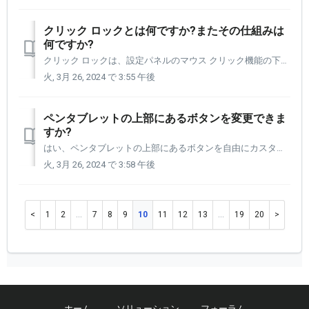
クリック ロックとは何ですか?またその仕組みは
何ですか?
クリック ロックは、設定パネルのマウス クリック機能の下にある機能です。 これをボタン (ペン、タブレット、またはクイッキーズ) に割り当てる必要があります。これをアクティブにすると、長押しとして機能し、テキストの塊を取得できるようになります。 必要な内容を強調表示したら、もう一度押すと、テキストをクリップボー...
火, 3月 26, 2024 で 3:55 午後
ペンタブレットの上部にあるボタンを変更できま
すか?
はい、ペンタブレットの上部にあるボタンを自由にカスタマイズできます。 これらは、ペン タブレットのさまざまな側面を制御するように設定できるため、コントロール ボタンと呼ばれます。 デフォルトでは、(左から右に) 設定パネルの起動、圧力の調整、表示の切り替えに設定されています。 当社のペン...
火, 3月 26, 2024 で 3:58 午後
1
2
…
7
8
9
10
11
12
13
…
19
20
ホーム
ソリューション
フォーラム