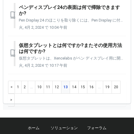
ペンディスプレイ24の表面は何で掃除できます
か?
Pen Display 24 のほこりを取り除くには、Pen Display に付属のマイクロファイバー クロスを使用することをお勧めします。 汚れがある場合は、以下の製品のいずれかをマイクロファイバークロスに軽くスプレーし、汚れを優しく拭き取ってください。 Pen Display 24 は、い...
火, 4月 2, 2024 で 10:04 午前
仮想タブレットとは何ですか?またその使用方法
は何ですか?
仮想タブレットは、Xencelabs がペン ディスプレイ用に開発した新機能です。 複数のディスプレイで作業していて、描画しているディスプレイとは別のディスプレイにブラシやカラー パレット、その他のツールや参照を表示したい場合は、仮想タブレットを使用すると、別のディスプレイから必要なものをすばやく選択できます。...
火, 4月 2, 2024 で 10:17 午前
1
2
…
10
11
12
13
14
15
16
…
19
20
ホーム
ソリューション
フォーラム