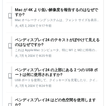
Mac が 4K より低い解像度を報告するのはなぜで
すか?
Mac オペレーティング システムは、フォント サイズを表示するのに最適な解像度とみなされる解像度を使用してフォント サイズを管理します。 これは多くの場合、フォント サイズを大きくするために、同等の低い解像度を使用することを意味します。 Mac オペレーティング システムでは、たとえば、ディスプレイが...
火, 4月 2, 2024 で 9:17 午前
ペンディスプレイ24 のテキストがぼやけて見える
のはなぜですか?
これは Apple Mac コンピュータ、特に M1 と M2 に特有のものです。 このトピックについて詳しくは、次の記事をご覧ください。 https://machow2.com/external-display-problems/ 次の提案を試すこともできます。 [1] [環境設定] >...
火, 7月 9, 2024 で 8:25 午前
ペンディスプレイ24 の上部にある 2 つの USB ポ
ートは何に使用されますか?
USB ポートを使用して、クイッキーズを充電したり、クイッキーズ用のワイヤレスレシーバを接続したり、サム ドライブを接続して作業中の画像をダウンロードしたりできます。 [1,2] 右の画像は、ペンディスプレイ24 の上部、電源オン/オフ ボタンの左右にある 2 つの USB ポートを示しています。 ...
火, 7月 9, 2024 で 8:24 午前
ペンディスプレイ24 はどの色空間を使用します
か?