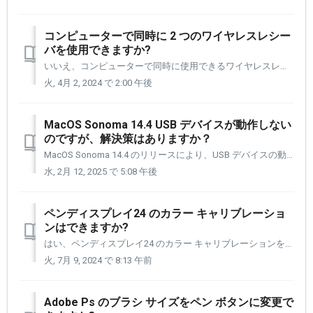
コンピューターで同時に 2 つのワイヤレスレシー
バを使用できますか?
いいえ、コンピューターで同時に使用できるワイヤレスレシーバは 1 つだけです。 ワイヤレスレシーバには、1 台のペンタブレット + クイッキーズ、または 2 台のクイッキーズを接続できます。 2 つのワイヤレスレシーバが接続されている様子は次のようになります。 [デバイス設定] パネル...
火, 4月 2, 2024 で 2:00 午後
MacOS Sonoma 14.4 USB デバイスが動作しない
のですが、解決策はありますか？
MacOS Sonoma 14.4 のリリースにより、USB デバイスの動作方法とオペレーティング システムへの接続方法において、HUBインターフェイスのセットアップが少し変わったようです。 これは特に MacBook に関連しているようですが、MacBook 以外の Mac デバイスを使用していて、...
水, 2月 12, 2025 で 5:08 午後
ペンディスプレイ24 のカラー キャリブレーショ
ンはできますか?
はい、ペンディスプレイ24 のカラー キャリブレーションを行うことができます。その前に、30 分以上ウォーム アップし、[設定] パネルのカラー スペースを Pantone に設定する必要があります。 以下の手順では、ペンディスプレイ 24 を Pantone カラー スペースに設定する手順を説明します...
火, 7月 9, 2024 で 8:13 午前
Adobe Ps のブラシ サイズをペン ボタンに変更で