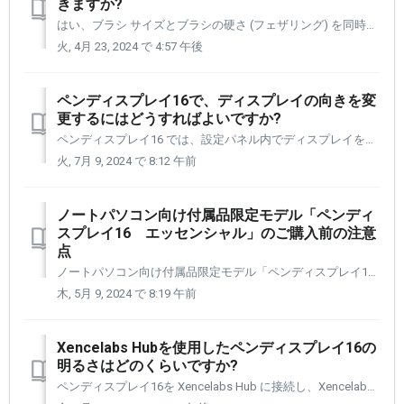
きますか?
はい、ブラシ サイズとブラシの硬さ (フェザリング) を同時に変更できます。 これには、キーストロークとマウスのクリックを組み合わせる必要があります。 Windows コマンド: Control + Alt + 右クリック Mac コマンド: Control + Option + 左クリ...
火, 4月 23, 2024 で 4:57 午後
ペンディスプレイ16で、ディスプレイの向きを変
更するにはどうすればよいですか?
ペンディスプレイ16 では、設定パネル内でディスプレイを回転するコントロールを提供しています。 この機能を実行するためにビデオ カード コントロールにアクセスする必要はなくなりました。 [1] メニューを展開できます。 [2] 次に、ディスプレイを配置する方向を選択します。
火, 7月 9, 2024 で 8:12 午前
ノートパソコン向け付属品限定モデル「ペンディ
スプレイ16 エッセンシャル」のご購入前の注意
点
ノートパソコン向け付属品限定モデル「ペンディスプレイ16 エッセンシャル」では、以下の注意点があります。 ご購入前にご確認をお勧めします。 1.接続するパソコンは、電源(15W)を供給できるUSB-C(DP altモード)ポートが必要です。 2.HDMIやDisplay Portで接続する必要がある...
木, 5月 9, 2024 で 8:19 午前
Xencelabs Hubを使用したペンディスプレイ16の
明るさはどのくらいですか?
ペンディスプレイ16を Xencelabs Hub に接続し、Xencelabs Hub を壁のコンセントに接続すると、300 カンデラ (または 300 cd/m2) になります。 Xencelabs ハブを使用していない場合、輝度は少なくとも 170 cd/m2 ですが、コンピュータの USB-C ...