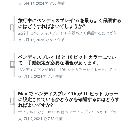
火, 5月 14, 2024 で 7:30 午前
旅行中にペンディスプレイ16 を最もよく保護する
にはどうすればよいでしょうか?
旅行中にペンディスプレイ16 を最もよく保護するにはどうすればよいでしょうか? ペンディスプレイ16 は持ち運びやすく、簡単に持ち運べるように設計されています。以下は、ペンディスプレイ16 を持って旅行する際に覚えておくべきいくつかのことがあります。 可能な場合は、ペンディスプレイ16 に付属の保護...
水, 2月 12, 2025 で 5:06 午後
ペンディスプレイ16 と 10 ビット カラーについ
て、手動設定が必要な場合があります。
ペンディスプレイ16は、10ビットカラーをサポートしているため、お客様のビデオグラフィックカードが10ビットカラーをサポートしている限り、10億7000万色を表示できます。 但し、Windows ラップトップと MacBook Air では、PD16 は自動的に 10 ビットとして認識されますが、デスク...
火, 7月 9, 2024 で 7:54 午前
Mac で ペンディスプレイ16 が 10 ビット カラー
に設定されているかどうかを確認するにはどうす
ればよいですか?
デフォルトでは、macOS はペンディスプレイ16 が 10 ビットの色で動作します。 システム レポートのグラフィックス/ディスプレイ レポートにアクセスすると、ペンディスプレイ16 が 10 ビットの色で動作していることを確認できます。 右側のレポートにアクセスするには: 左上隅の...
火, 7月 9, 2024 で 7:53 午前