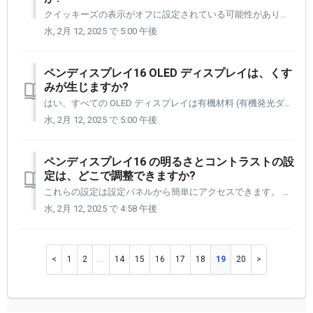
クイッキーズの表示がオフに設定されている可能性があります。以下の手順に従って、そのことを確認してください。 設定パネルを開いてください: [1] 左側のナビゲーション列からクイッキーズを選択します。 [2] 右上のカスタマイズドロップダウンメニューをクリックします。 [3] 次...
水, 2月 12, 2025 で 5:00 午後
ペンディスプレイ16 OLED ディスプレイは、くす
みが生じますか?
はい、すべての OLED ディスプレイは有機材料 (有機発光ダイオード) で製造されているため、くすみが生じる可能性があります。 Xencelabs は、Xencelabs OLED ディスプレイのくすみを最小限に抑え、寿命を最大化する機能を組み込んだ高品質の OLED パネルを選択しました。 ...
水, 2月 12, 2025 で 5:00 午後
ペンディスプレイ16 の明るさとコントラストの設
定は、どこで調整できますか?
これらの設定は設定パネルから簡単にアクセスできます。 設定パネルを開く必要があります。 [1] 左側のナビゲーション列からデバイス設定を選択します。 [2] 次にクイックアクションを選択します。 [3] セレクタースイッチを左または右に動かして、希望のレベルに達するまで、ペンデ...
水, 2月 12, 2025 で 4:58 午後
1
2
…
14
15
16
17
18
19
20