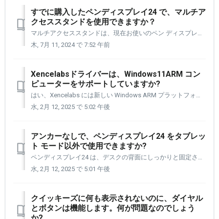
すでに購入したペンディスプレイ24 で、マルチア
クセススタンドを使用できますか？
マルチアクセススタンドは、現在お使いのペン ディスプレイ24 と一緒に使用できます。 チルトスタンドをペン ディスプレイ24 の背面に固定している 4 本のネジを外す必要があります。 外したら、マルチアクセススタンドケーブルハブを、ペン ディスプレイ24 の背面に接続できます。 ガイドに従って、最初...
木, 7月 11, 2024 で 7:52 午前
Xencelabsドライバーは、Windows11ARM コン
ピューターをサポートしていますか?
はい、Xencelabs には新しい Windows ARM プラットフォーム用のドライバーがあります。以下のリンクを使用して、ドライバー ページで見つけることができます。 ドライバー リンク: https://www.xencelabs.com/jp/support/download-drivers ...
水, 2月 12, 2025 で 5:02 午後
アンカーなしで、ペンディスプレイ24 をタブレッ
ト モード以外で使用できますか?
ペンディスプレイ24 は、デスクの背面にしっかりと固定されていない限り、デスク外で使用するようには設計されていません。 クイック スタート ガイド (QSG 英語版) に記載されている手順に従って、デスク外モードを設定するのはお客様の責任であることにご注意ください。 これらの指示に従わないと、ペ...
水, 2月 12, 2025 で 5:01 午後
クイッキーズに何も表示されないのに、ダイヤル
とボタンは機能します。何が問題なのでしょう
か?