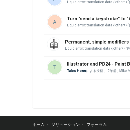
Liquid error: translation data {:other=
Turn "send a keystroke" to "
A
Liquid error: translation data {:other=
Permanent, simple modifiers
Liquid error: translation data {:other=>
Illustrator and PD24 - Paint
T
Tales Henn
による投稿、
2年前
, Mike
ホーム
ソリューション
フォーラム