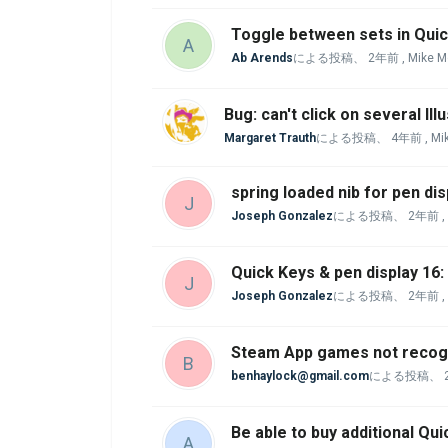
Toggle between sets in Qui
A
Ab Arends
による投稿、
2年前
, Mike
Bug: can't click on several Il
Margaret Trauth
による投稿、
4年前
, M
spring loaded nib for pen di
J
Joseph Gonzalez
による投稿、
2年前
,
Quick Keys & pen display 16
J
Joseph Gonzalez
による投稿、
2年前
,
Steam App games not recogn
B
benhaylock@gmail.com
による投稿、
Be able to buy additional Qu
A