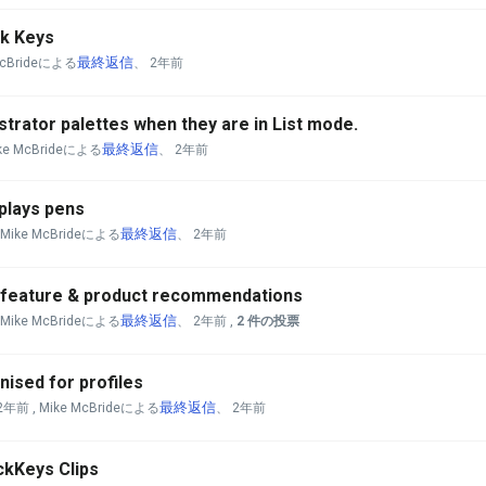
ck Keys
最終返信
 McBrideによる
、
2年前
lustrator palettes when they are in List mode.
最終返信
ike McBrideによる
、
2年前
splays pens
最終返信
 Mike McBrideによる
、
2年前
: feature & product recommendations
最終返信
 Mike McBrideによる
、
2年前
,
2 件の投票
ised for profiles
最終返信
2年前
, Mike McBrideによる
、
2年前
ickKeys Clips