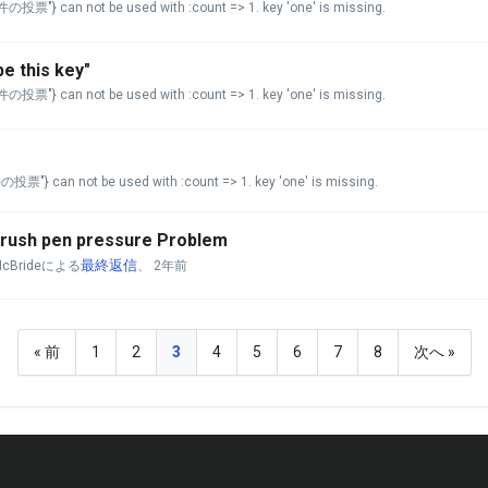
>"件の投票"} can not be used with :count => 1. key 'one' is missing.
be this key"
>"件の投票"} can not be used with :count => 1. key 'one' is missing.
"件の投票"} can not be used with :count => 1. key 'one' is missing.
 Brush pen pressure Problem
最終返信
 McBrideによる
、
2年前
« 前
1
2
3
4
5
6
7
8
次へ »