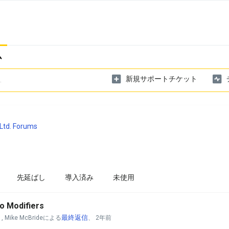
ム
新規サポートチケット
Ltd. Forums
先延ばし
導入済み
未使用
to Modifiers
最終返信
, Mike McBrideによる
、
2年前