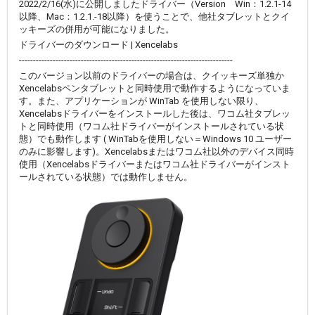
2022/2/16(水)に公開しましたドライバー（Version Win：1.2.1-14
以降、Mac：1.2.1.-18以降）を使うことで、他社タブレットとクイ
ッキーズの併用が可能になりました。
ドライバーのダウンロード | Xencelabs
----------------------------------------------------------------------------
このバージョン以前のドライバーの場合は、クイッキーズ単独か
Xencelabsペンタブレットと同時使用で動作するようになっていま
す。また、アプリケーションが WinTab を使用しない限り、
Xencelabsドライバーをインストールした後は、ワコム社タブレッ
トと同時使用（ワコム社ドライバーがインストールされている状
態）でも動作します (
WinTabを使用しない＝
Windows 10 ユーザー
のみに影響します)。
Xencelabsまたはワコム社以外のデバイス同時
使用
（
Xencelabs
ドライバーまたは
ワコム社ドライバーがインスト
ールされている状態
）
では動作しません。