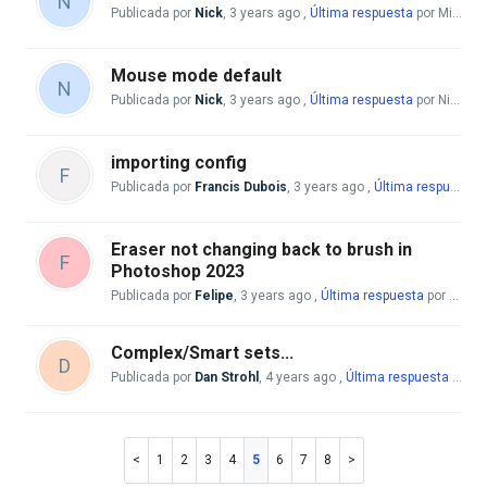
N
Publicada por
Nick
,
3 years ago
,
Última respuesta
por Mike McBride
Mouse mode default
N
Publicada por
Nick
,
3 years ago
,
Última respuesta
por Nick
3 y
importing config
F
Publicada por
Francis Dubois
,
3 years ago
,
Última respuesta
p
Eraser not changing back to brush in
F
Photoshop 2023
Publicada por
Felipe
,
3 years ago
,
Última respuesta
por Mike McBride
Complex/Smart sets...
D
Publicada por
Dan Strohl
,
4 years ago
,
Última respuesta
por Mike McBride
1
2
3
4
5
6
7
8