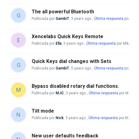
The all powerful Bluetooth
G
Publicada por
GambiT
,
3 years ago
,
Última respuesta
por Mike McBride
Xencelabs Quick Keys Remote
E
Publicada por
Ella
,
3 years ago
,
Última respuesta
por Mike McBride
Quick Keys dial changes with Sets
G
Publicada por
GambiT
,
5 years ago
,
Última respuesta
por Mike McBride
Bypass disabled rotary dial functions.
M
Publicada por
MJC
,
3 years ago
,
Última respuesta
por Mike McBride
Tilt mode
N
Publicada por
Nick
,
3 years ago
,
Última respuesta
por Nick
3 y
New user defaults feedback