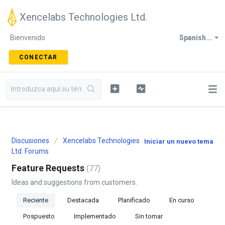
Xencelabs Technologies Ltd.
Bienvenido
Spanish...
CONECTAR
Discusiones
Xencelabs Technologies
Iniciar un nuevo tema
Ltd. Forums
Feature Requests
77
Ideas and suggestions from customers.
Reciente
Destacada
Planificado
En curso
Pospuesto
Implementado
Sin tomar