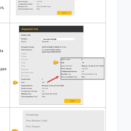
os,
ta
gujas