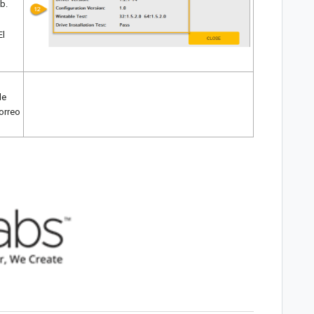
b.
El
de
orreo