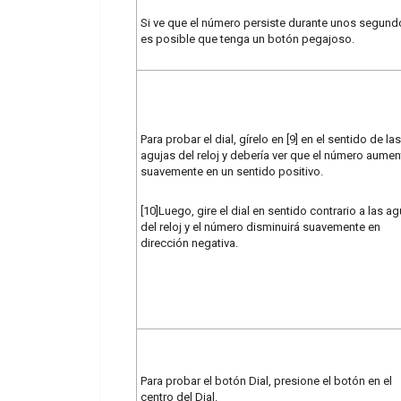
Si ve que el número persiste durante unos segund
es posible que tenga un botón pegajoso.
Para probar el dial, gírelo en [9] en el sentido de las
agujas del reloj y debería ver que el número aumen
suavemente en un sentido positivo.
[10]Luego, gire el dial en sentido contrario a las a
del reloj y el número disminuirá suavemente en
dirección negativa.
Para probar el botón Dial, presione el botón en el
centro del Dial.