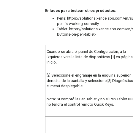
Enlaces para testear otros productos:
Pens:
https://solutions.xencelabs.com/en/s
pen-is-working-correctly-
Tablet:
https://solutions.xencelabs.com/en/s
buttons-on-pen-tablet-
Cuando se abra el panel de Configuración, a la
izquierda vera la lista de dispositivos [1] en págin
inicio.
[2] Seleccione el engranaje en la esquina superior
derecha de la pantalla y seleccione [3] Diagnóstic
el menú desplegable.
Nota: Si compró la Pen Tablet y no el Pen Tablet Bu
no tendrá el control remoto Quick Keys.