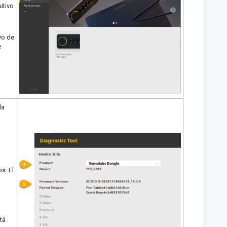
itivo
vo de
e
la
s. El
tá