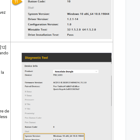
 vez
[12]
nando
 la
re de
less