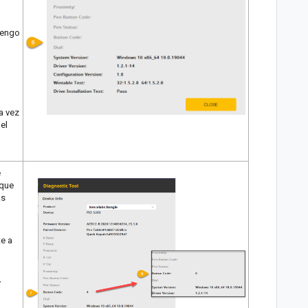
tengo
a vez
el
e
 que
as
te a
y