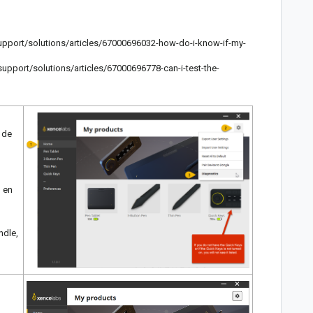
upport/solutions/articles/67000696032-how-do-i-know-if-my-
upport/solutions/articles/67000696778-can-i-test-the-
a de
o en
ndle,